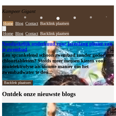
Kampeer Gigant
Home
Blog
Contact
Backlink plaatsen
Home
Blog
Contact
Backlink plaatsen
Noodzakelijk onderhoud voor jarenlang plezier van
je zwembad
Een sprankelend schoon zwembad zonder gedoe met
chloortabletten? Steeds meer mensen kiezen voor
zoutelektrolyse als slimme manier om het
zwembadwater te desi...
Backlink plaatsen
Ontdek onze
nieuwste blogs